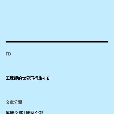
2018
,
2019
,
3Laan
House
Hotel
FB
,
4
天
工程師的世界飛行旅-FB
3
夜
,
Kad
文章分類
Na
展開全部
|
關閉全部