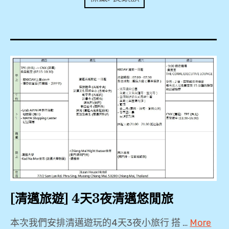
expan
美洲旅遊
child
menu
expan
expan
東南亞旅遊
child
child
menu
menu
expan
expan
金融
child
child
menu
menu
expan
網站地圖
child
menu
expan
child
menu
expan
歐洲旅遊
child
menu
expan
child
menu
[清邁旅遊] 4天3夜清邁悠閒旅
本次我們安排清邁遊玩的4天3夜小旅行 搭 …
More