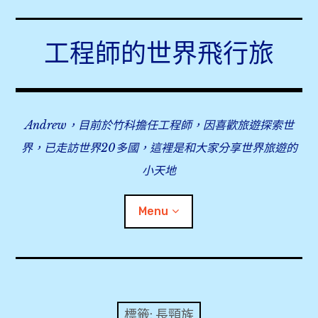
Skip
to
工程師的世界飛行旅
content
Andrew，目前於竹科擔任工程師，因喜歡旅遊探索世
界，已走訪世界20多國，這裡是和大家分享世界旅遊的
小天地
Menu
expan
旅行事前準備
child
menu
expan
飛行紀錄
child
標籤:
長頸族
menu