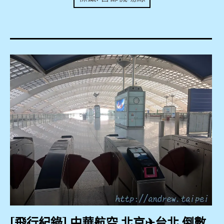
expan
美洲旅遊
child
menu
expan
expan
東南亞旅遊
child
child
menu
menu
expan
expan
金融
child
child
menu
menu
expan
網站地圖
child
menu
expan
child
menu
expan
歐洲旅遊
child
menu
expan
child
menu
[飛行紀錄] 中華航空 北京✈台北 倒數