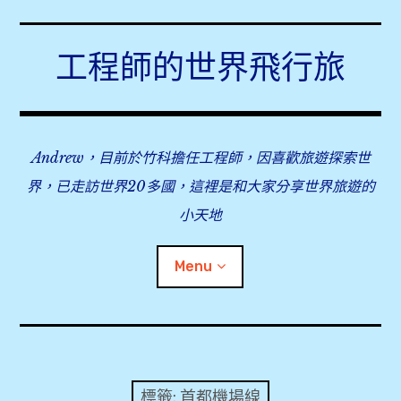
Skip
to
工程師的世界飛行旅
content
Andrew，目前於竹科擔任工程師，因喜歡旅遊探索世
界，已走訪世界20多國，這裡是和大家分享世界旅遊的
小天地
Menu
expan
旅行事前準備
child
menu
expan
飛行紀錄
child
標籤:
首都機場線
menu