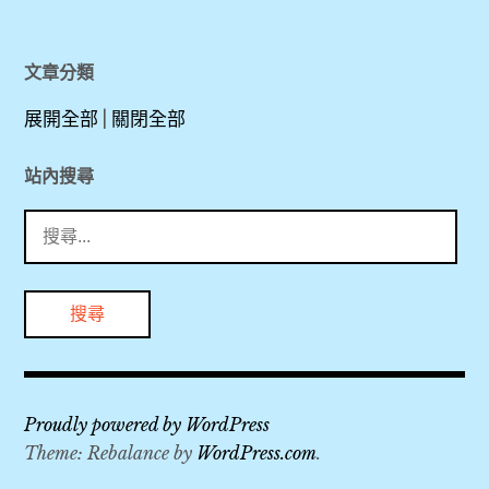
中
華
文章分類
航
展開全部
|
關閉全部
空
,
站內搜尋
搜
全
尋
聚
關
德
鍵
,
字:
北
京
Proudly powered by WordPress
,
Theme: Rebalance by
WordPress.com
.