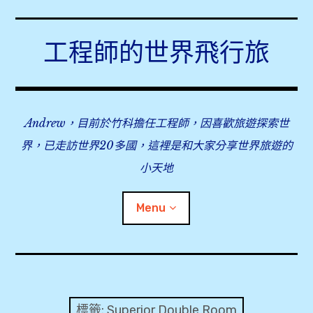
Skip
to
工程師的世界飛行旅
content
Andrew，目前於竹科擔任工程師，因喜歡旅遊探索世
界，已走訪世界20多國，這裡是和大家分享世界旅遊的
小天地
Menu
expan
旅行事前準備
child
menu
expan
飛行紀錄
child
標籤:
Superior Double Room
menu