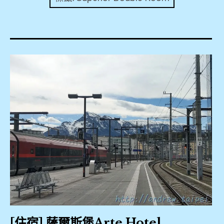
expan
美洲旅遊
child
menu
expan
expan
東南亞旅遊
child
child
menu
menu
expan
expan
金融
child
child
menu
menu
expan
網站地圖
child
menu
expan
child
menu
expan
歐洲旅遊
child
menu
expan
child
menu
[住宿] 薩爾斯堡Arte Hotel