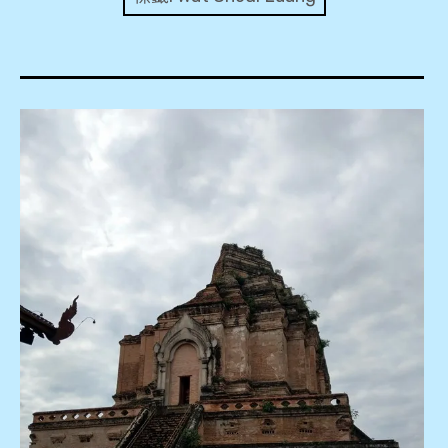
expan
美洲旅遊
child
menu
expan
expan
東南亞旅遊
child
child
menu
menu
expan
expan
金融
child
child
menu
menu
expan
網站地圖
child
menu
expan
child
menu
expan
歐洲旅遊
child
menu
expan
child
menu