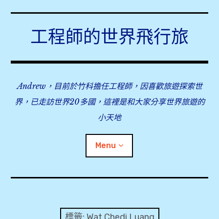
Skip
to
工程師的世界飛行旅
content
Andrew，目前於竹科擔任工程師，因喜歡旅遊探索世
界，已走訪世界20多國，這裡是和大家分享世界旅遊的
小天地
Menu
expan
旅行事前準備
child
menu
expan
飛行紀錄
child
標籤:
Wat Chedi Luang
menu