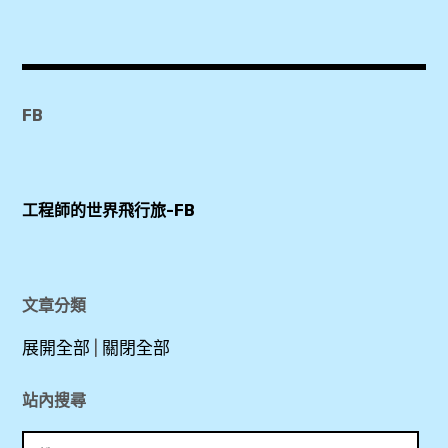
,
Wat
Chedi
Luang
FB
,
Wat
Phra
工程師的世界飛行旅-FB
Singh
,
佛
文章分類
寺
展開全部
|
關閉全部
,
站內搜尋
古
搜
城