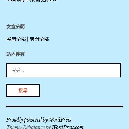
Island
,
尼
文章分類
加
展開全部
|
關閉全部
拉
大
站內搜尋
瀑
搜
布
尋
,
關
鍵
尼
字:
加
拉
瓜
Proudly powered by WordPress
大
Theme: Rebalance by
WordPress.com
.