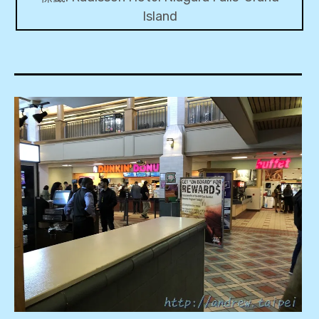
Island
expan
美洲旅遊
child
menu
expan
expan
東南亞旅遊
child
child
menu
menu
expan
expan
金融
child
child
menu
menu
expan
網站地圖
child
menu
expan
child
menu
expan
歐洲旅遊
child
menu
expan
child
menu