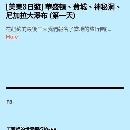
[美東3日遊] 華盛頓、費城、神秘洞、
尼加拉大瀑布 (第一天)
在紐約的最後三天我們報名了當地的旅行團( …
More
KKDAY
,
Local
tour
,
Radisson
Hotel
FB
Niagara
Falls-
Grand
工程師的世界飛行旅-FB