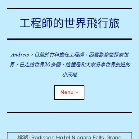
Skip
to
工程師的世界飛行旅
content
Andrew，目前於竹科擔任工程師，因喜歡旅遊探索世
界，已走訪世界20多國，這裡是和大家分享世界旅遊的
小天地
Menu
expan
旅行事前準備
child
menu
expan
飛行紀錄
child
標籤:
Radisson Hotel Niagara Falls-Grand
menu