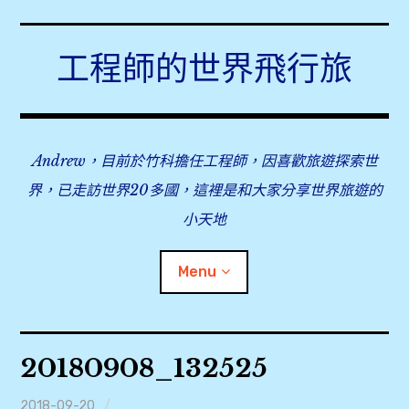
Skip
to
工程師的世界飛行旅
content
Andrew，目前於竹科擔任工程師，因喜歡旅遊探索世
界，已走訪世界20多國，這裡是和大家分享世界旅遊的
小天地
Menu
expan
旅行事前準備
child
20180908_132525
menu
expan
飛行紀錄
child
menu
2018-09-20