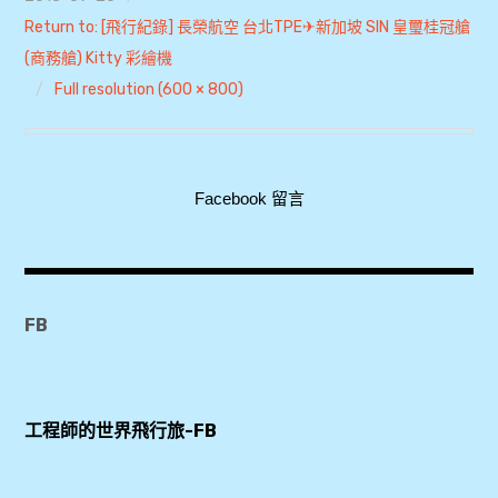
Return to: [飛行紀錄] 長榮航空 台北TPE✈新加坡 SIN 皇璽桂冠艙
expan
美洲旅遊
child
menu
(商務艙) Kitty 彩繪機
expan
expan
東南亞旅遊
Full resolution (600 × 800)
child
child
menu
menu
expan
expan
金融
child
child
menu
menu
expan
網站地圖
child
Facebook 留言
menu
expan
child
menu
expan
歐洲旅遊
child
menu
expan
child
menu
FB
工程師的世界飛行旅-FB