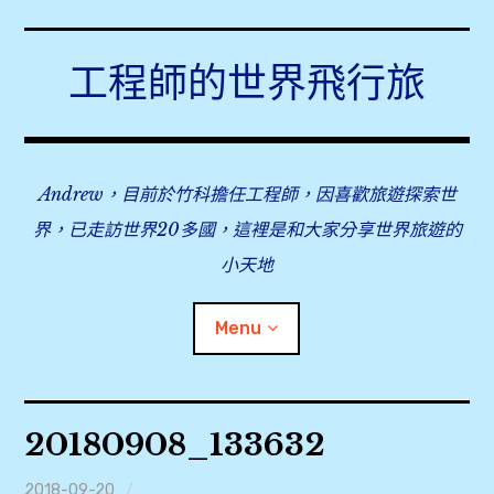
Skip
to
工程師的世界飛行旅
content
Andrew，目前於竹科擔任工程師，因喜歡旅遊探索世
界，已走訪世界20多國，這裡是和大家分享世界旅遊的
小天地
Menu
expan
旅行事前準備
child
20180908_133632
menu
expan
飛行紀錄
child
menu
2018-09-20