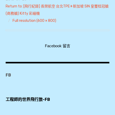
Return to: [飛行紀錄] 長榮航空 台北TPE✈新加坡 SIN 皇璽桂冠艙
expan
美洲旅遊
child
menu
(商務艙) Kitty 彩繪機
expan
expan
東南亞旅遊
Full resolution (600 × 800)
child
child
menu
menu
expan
expan
金融
child
child
menu
menu
expan
網站地圖
child
Facebook 留言
menu
expan
child
menu
expan
歐洲旅遊
child
menu
expan
child
menu
FB
工程師的世界飛行旅-FB