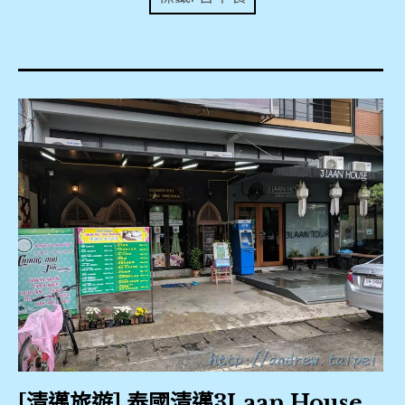
expan
美洲旅遊
child
menu
expan
expan
東南亞旅遊
child
child
menu
menu
expan
expan
金融
child
child
menu
menu
expan
網站地圖
child
menu
expan
child
menu
expan
歐洲旅遊
child
menu
expan
child
menu
[清邁旅遊] 泰國清邁3Laan House