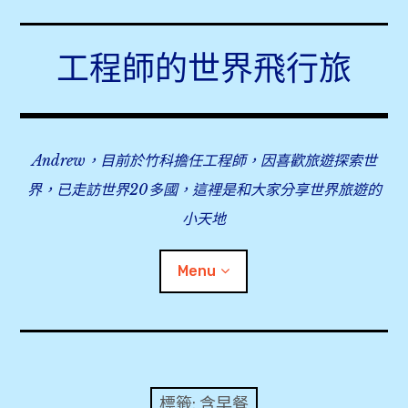
Skip
to
工程師的世界飛行旅
content
Andrew，目前於竹科擔任工程師，因喜歡旅遊探索世
界，已走訪世界20多國，這裡是和大家分享世界旅遊的
小天地
Menu
expan
旅行事前準備
child
menu
expan
飛行紀錄
child
標籤:
含早餐
menu