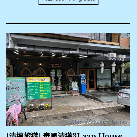
expan
美洲旅遊
child
menu
expan
expan
東南亞旅遊
child
child
menu
menu
expan
expan
金融
child
child
menu
menu
expan
網站地圖
child
menu
expan
child
menu
expan
歐洲旅遊
child
menu
expan
child
menu
[清邁旅遊] 泰國清邁3Laan House