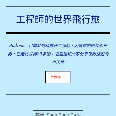
Skip
to
工程師的世界飛行旅
content
Andrew，目前於竹科擔任工程師，因喜歡旅遊探索世
界，已走訪世界20多國，這裡是和大家分享世界旅遊的
小天地
Menu
expan
旅行事前準備
child
menu
expan
飛行紀錄
child
標籤:
Saen Pung Gate
menu