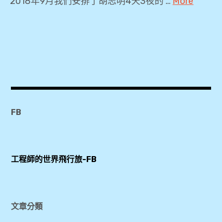
2018年9月我們安排了胡志明4天3夜的 …
More
馬
戲
2018
團
,
,
4
天
胡
3
志
夜
明
自
FB
市
由
,
行
,
胡
工程師的世界飛行旅-FB
Ao
志
Show
明
,
市
Grain
文章分類
歌
Studio