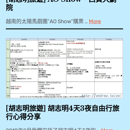
院
越南的太陽馬戲團”AO Show”購票 …
More
2018
,
Ao
Show
,
KKDAY
,
KLOOK
,
[胡志明旅遊] 胡志明4天3夜自由行旅
行心得分享
太
陽