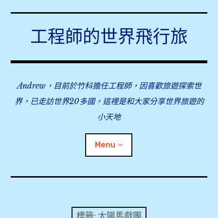
Skip
to
工程師的世界飛行旅
content
Andrew，目前於竹科擔任工程師，因喜歡旅遊探索世
界，已走訪世界20多國，這裡是和大家分享世界旅遊的
小天地
Menu
expan
旅行事前準備
child
menu
expan
飛行紀錄
child
標籤:
太陽馬戲團
menu