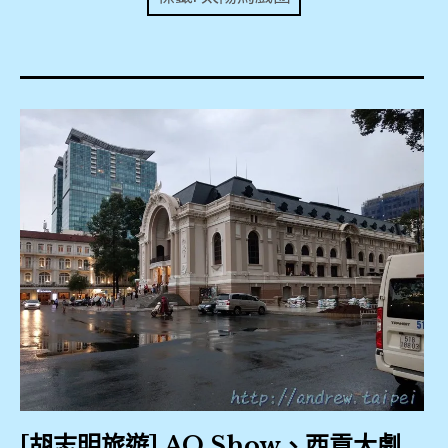
expan
美洲旅遊
child
menu
expan
expan
東南亞旅遊
child
child
menu
menu
expan
expan
金融
child
child
menu
menu
expan
網站地圖
child
menu
expan
child
menu
expan
歐洲旅遊
child
menu
expan
child
menu
[胡志明旅遊] AO Show、西貢大劇