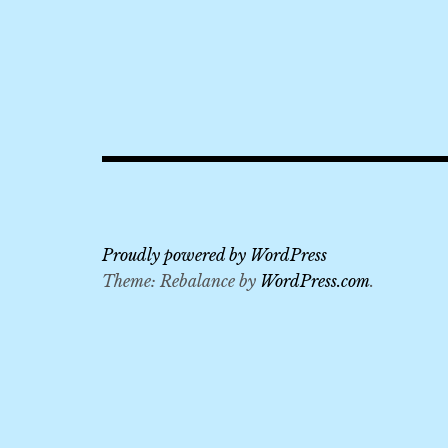
2018
,
Ao
Show
,
KKDAY
,
KLOOK
,
Proudly powered by WordPress
Theme: Rebalance by
WordPress.com
.
太
陽
馬
戲
團
,