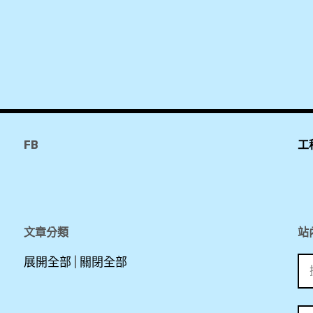
4
天
3
夜
自
由
行
FB
工
,
Ao
Show
,
Grain
文章分類
站
Studio
搜
展開全部
|
關閉全部
創意廚
尋
藝教室
關
,