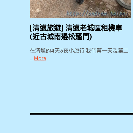
[清邁旅遊] 清邁老城區租機車
(近古城南邊松蓬門)
在清邁的4天3夜小旅行 我們第一天及第二
…
More
2018
,
2019
,
3Laan
House
Hotel
,