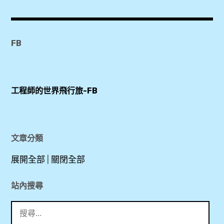
3Laan
House
Hotel
FB
,
HONDA
,
工程師的世界飛行旅-FB
MAYA
百貨
,
文章分類
國
展開全部
|
關閉全部
際
駕
站內搜尋
照
搜
,
尋