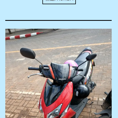
expan
美洲旅遊
child
menu
expan
expan
東南亞旅遊
child
child
menu
menu
expan
expan
金融
child
child
menu
menu
expan
網站地圖
child
menu
expan
child
menu
expan
歐洲旅遊
child
menu
expan
child
menu