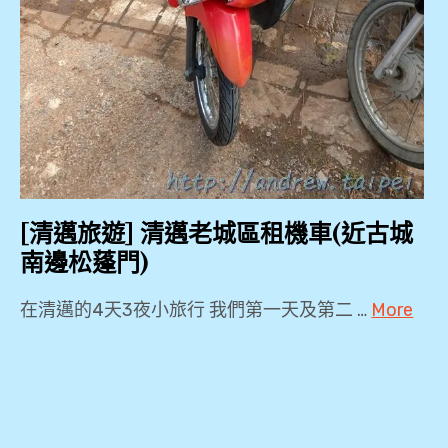
[清邁旅遊] 清邁老城區租機車(近古城
南邊松蓬門)
在清邁的4天3夜小旅行 我們第一天及第二 …
More
2018
,
2019
,