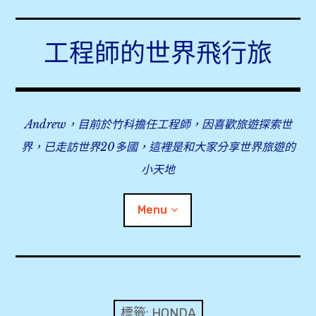
Skip
to
工程師的世界飛行旅
content
Andrew，目前於竹科擔任工程師，因喜歡旅遊探索世
界，已走訪世界20多國，這裡是和大家分享世界旅遊的
小天地
Menu
expan
旅行事前準備
child
menu
expan
飛行紀錄
child
標籤:
HONDA
menu