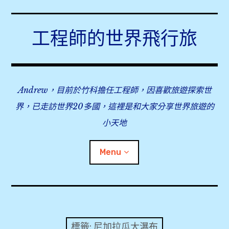
Skip
to
工程師的世界飛行旅
content
Andrew，目前於竹科擔任工程師，因喜歡旅遊探索世
界，已走訪世界20多國，這裡是和大家分享世界旅遊的
小天地
Menu
expan
旅行事前準備
child
menu
expan
飛行紀錄
child
標籤:
尼加拉瓜大瀑布
menu