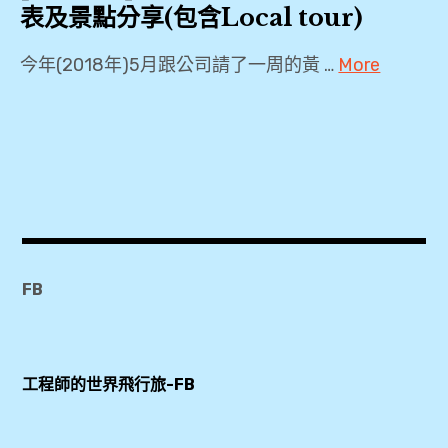
Falls-
表及景點分享(包含Local tour)
Grand
尼
Island
加
今年(2018年)5月跟公司請了一周的黃 …
More
,
拉
Citi
瓜
Bike
尼
大
,
加
瀑
KKDAY
拉
布
,
大
,
Metro
瀑
Card
布
康
FB
,
,
寧
玻
三
尼
璃
工程師的世界飛行旅-FB
一
加
博
教
拉
物
堂