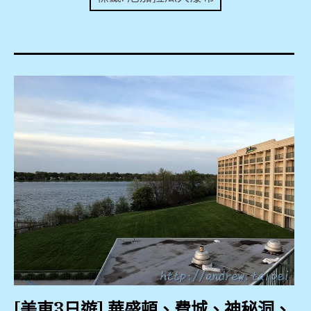
expan
美洲旅遊
child
menu
expan
expan
東南亞旅遊
child
child
menu
menu
expan
expan
金融
child
child
menu
menu
expan
網站地圖
child
menu
expan
child
menu
expan
歐洲旅遊
child
menu
expan
child
menu
[美東3日遊] 華盛頓、費城、神秘洞、