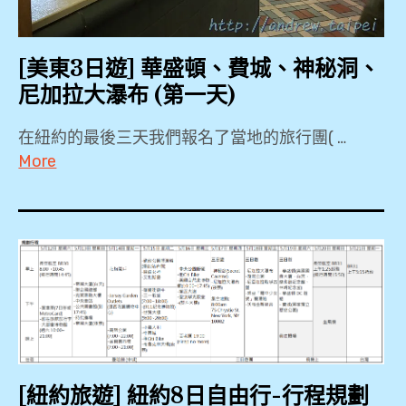
Falls
,
[美東3日遊] 華盛頓、費城、神秘洞、
安
尼加拉大瀑布 (第一天)
大
略
在紐約的最後三天我們報名了當地的旅行團( …
湖
More
,
KKDAY
,
尼
Local
加
tour
拉
,
大
Radisson
瀑
Hotel
布
Niagara
,
[紐約旅遊] 紐約8日自由行-行程規劃