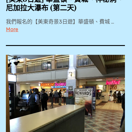
尼加拉大瀑布 (第二天)
我們報名的【美東奇景3日遊】華盛頓、費城 …
More
KKDAY
,
Local
tour
,
Maid
of
the
Mist
,
Niagara