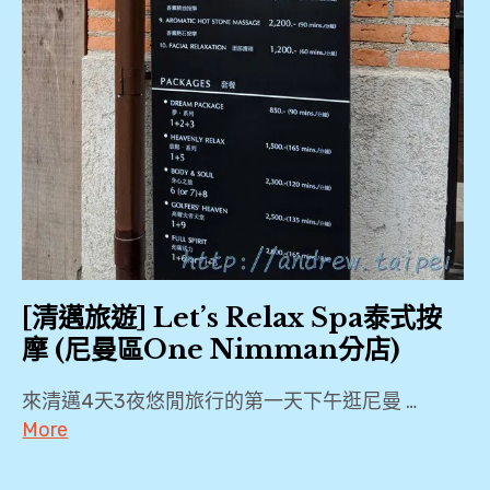
,
邁
國
Nimman
夜
,
Rd
市
,
,
清
邁
小
清
,
吃
邁
攤
大
清
,
學
邁
,
夜
尼
[清邁旅遊] Let’s Relax Spa泰式按
市
曼
摩 (尼曼區One Nimman分店)
自
,
商
由
來清邁4天3夜悠閒旅行的第一天下午逛尼曼 …
圈
行
瓦
More
,
,
洛
2018
洛