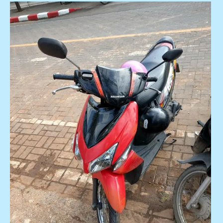
2019
,
Anusarn
Market
,
Chiang
Mai
Night
Bazaar
,
Kad
Na
Mor
夜市
,
Kalare