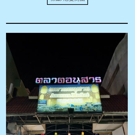
expan
美洲旅遊
child
menu
expan
expan
東南亞旅遊
child
child
menu
menu
expan
expan
金融
child
child
menu
menu
expan
網站地圖
child
menu
expan
child
menu
expan
歐洲旅遊
child
menu
expan
child
menu