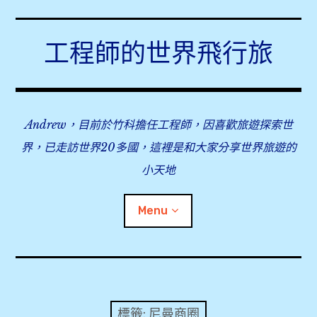
Skip
to
工程師的世界飛行旅
content
Andrew，目前於竹科擔任工程師，因喜歡旅遊探索世
界，已走訪世界20多國，這裡是和大家分享世界旅遊的
小天地
Menu
expan
旅行事前準備
child
menu
expan
飛行紀錄
child
標籤:
尼曼商圈
menu