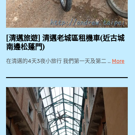
Night
Bazaar
,
[清邁旅遊] 清邁老城區租機車(近古城
周
南邊松蓬門)
六
夜
在清邁的4天3夜小旅行 我們第一天及第二 …
More
市
,
2018
,
夜
2019
市
,
,
3Laan
House
小
Hotel
吃
,