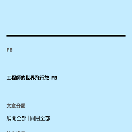
尼
阿
,
市
曼
努
2019
集
路
善
,
,
,
Let's
Relax
租
心
,
機
FB
得
車
,
尼
,
曼
服
工程師的世界飛行旅-FB
商
自
飾
圈
由
,
,
行
文章分類
泰
心
國
展開全部
|
關閉全部
得
,
,