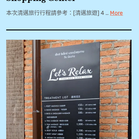
得
本次清邁旅行行程請參考：[清邁旅遊] 4 …
More
,
尼
曼
2018
服
商
,
飾
圈
2019
,
,
,
Let's
泰
心
Relax
國
得
,
,
,
MAYA
Shopping
清
機
Center
邁
車
,
,
,
MAYA
百貨
清
泰