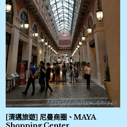
攤
HONDA
,
,
MAYA
尼
百貨
曼
,
商
圈
國
,
際
駕
平
照
日
,
夜
市
安
,
全
[清邁旅遊] 尼曼商圈、MAYA
帽
Shopping Center
心
,