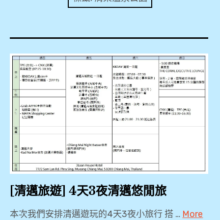
expan
美洲旅遊
child
menu
expan
expan
東南亞旅遊
child
child
menu
menu
expan
expan
金融
child
child
menu
menu
expan
網站地圖
child
menu
expan
child
menu
expan
歐洲旅遊
child
menu
expan
child
menu
[清邁旅遊] 4天3夜清邁悠閒旅
本次我們安排清邁遊玩的4天3夜小旅行 搭 …
More