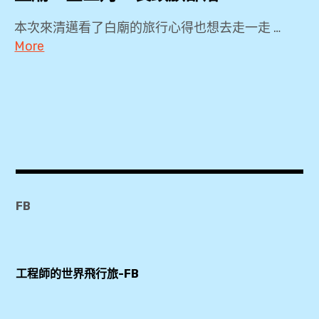
Mor
夜市
本次來清邁看了白廟的旅行心得也想去走一走 …
,
More
KKDAY
2018
,
,
Let's
2019
Relax
,
,
3Laan
Wifi
House
機
Hotel
,
FB
,
4
一
天
日
工程師的世界飛行旅-FB
3
遊
夜
,
,