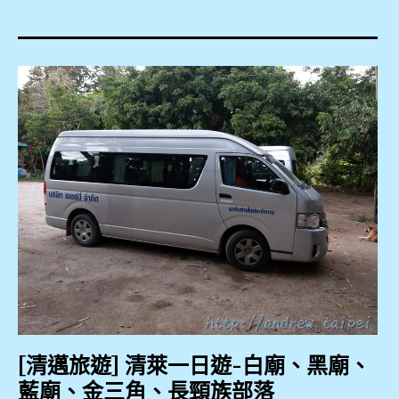
2018
,
2019
,
3Laan
House
Hotel
,
4
天
3
夜
,
Kad
[清邁旅遊] 清萊一日遊-白廟、黑廟、
Na
藍廟、金三角、長頸族部落