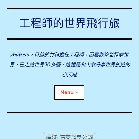
Skip
to
工程師的世界飛行旅
content
Andrew，目前於竹科擔任工程師，因喜歡旅遊探索世
界，已走訪世界20多國，這裡是和大家分享世界旅遊的
小天地
Menu
expan
旅行事前準備
child
menu
expan
飛行紀錄
child
標籤:
清萊溫泉公園
menu