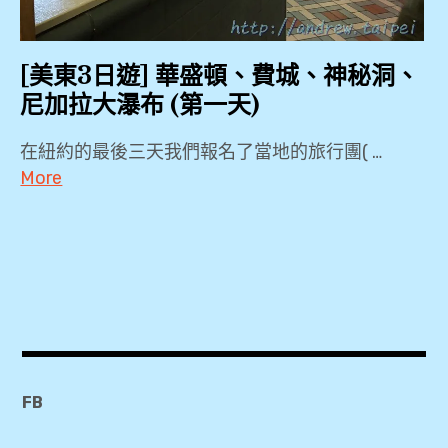
Falls
,
[美東3日遊] 華盛頓、費城、神秘洞、
安
尼加拉大瀑布 (第一天)
大
略
在紐約的最後三天我們報名了當地的旅行團( …
湖
More
,
KKDAY
,
尼
Local
加
tour
拉
,
大
Radisson
瀑
Hotel
布
FB
Niagara
,