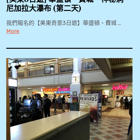
尼加拉大瀑布 (第二天)
我們報名的【美東奇景3日遊】華盛頓、費城 …
More
KKDAY
,
Local
tour
,
Maid
of
the
Mist
,
Niagara