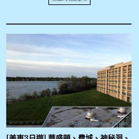
expan
美洲旅遊
child
menu
expan
expan
東南亞旅遊
child
child
menu
menu
expan
expan
金融
child
child
menu
menu
expan
網站地圖
child
menu
expan
child
menu
expan
歐洲旅遊
child
menu
expan
child
menu
[美東3日遊] 華盛頓、費城、神秘洞、