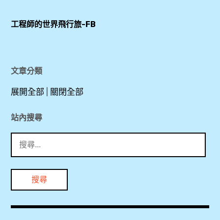
Falls-
Grand
尼
工程師的世界飛行旅-FB
Island
加
,
拉
瓜
尼
文章分類
大
加
瀑
展開全部
|
關閉全部
拉
布
大
,
站內搜尋
瀑
搜
布
康
尋
,
寧
關
玻
鍵
尼
璃
字:
加
博
拉
物