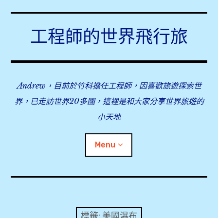
Skip
to
工程師的世界飛行旅
content
Andrew，目前於竹科擔任工程師，因喜歡旅遊探索世
界，已走訪世界20多國，這裡是和大家分享世界旅遊的
小天地
Menu
expan
旅行事前準備
child
menu
expan
飛行紀錄
child
標籤:
美國瀑布
menu