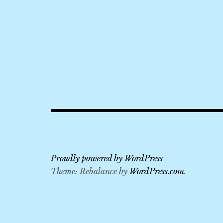
TPE
,
VIE
,
出
口
座
位
,
Proudly powered by WordPress
外
Theme: Rebalance by
WordPress.com
.
加
長
空
間