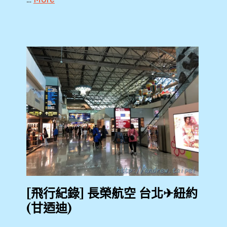
2018
,
2019
,
A321
,
BR257
,
CNX
,
KKDAY
,
[飛行紀錄] 長榮航空 台北✈紐約
KLOOK
(甘迺迪)
,
Plaza