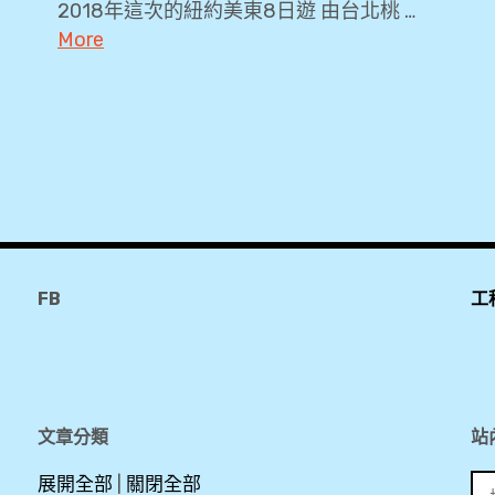
2018年這次的紐約美東8日遊 由台北桃 …
Premium
More
Lounge
,
B77W
PP
,
卡
BR30
,
,
上
JFK
網
,
Sim
Plaza
FB
工
卡
Premium
,
Lounge
,
心
PP
得
卡
文章分類
站
,
,
搜
展開全部
|
關閉全部
Priority