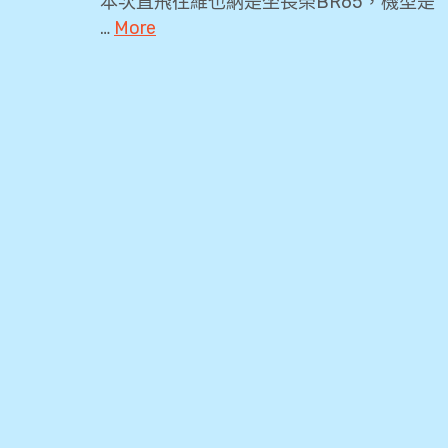
本次直飛往維也納是坐長榮BR65，機型是
…
More
2019
,
45
排
,
777-
300ER
,
77W
,
BR65
,
skyscanner
,