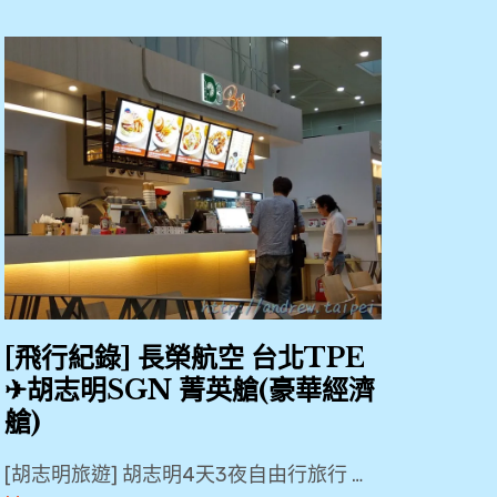
,
3
天
2
夜
快
閃
遊
,
BR225
,
[飛行紀錄] 長榮航空 台北TPE
Kitty
✈胡志明SGN 菁英艙(豪華經濟
彩繪機
艙)
,
Plaza
[胡志明旅遊] 胡志明4天3夜自由行旅行 …
Premium