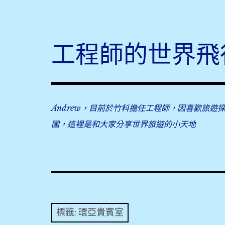
Skip
to
content
工程師的世界飛
Andrew，目前於竹科擔任工程師，因喜歡旅遊
國，這裡是和大家分享世界旅遊的小天地
標籤:
環亞貴賓室