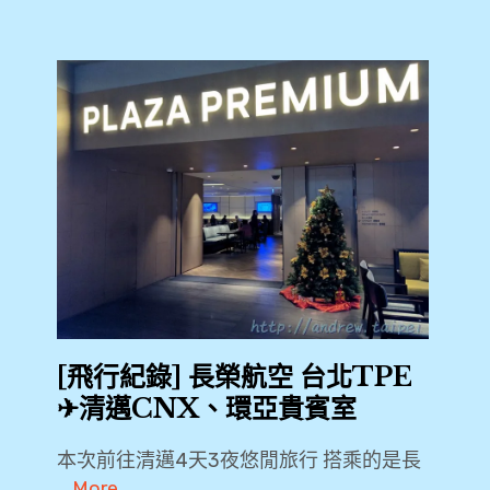
[飛行紀錄] 長榮航空 台北TPE
✈清邁CNX、環亞貴賓室
本次前往清邁4天3夜悠閒旅行 搭乘的是長
…
More