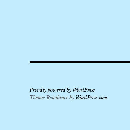
2018
,
3
天
2
夜
快
閃
遊
,
BR216
Proudly powered by WordPress
,
Theme: Rebalance by
WordPress.com
.
OSIM
天王
椅
,