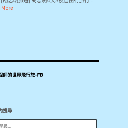
[胡志明旅遊] 胡志明4天3夜自由行旅行 …
More
2018
,
BR396
,
Economy
Class
,
程師的世界飛行旅-FB
Orchid
Lounge
,
PP
卡
內搜尋
,
SGN