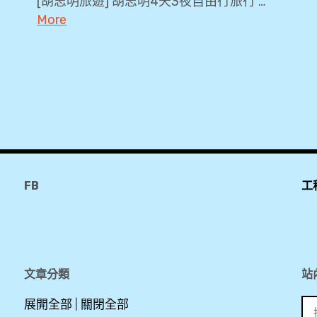
[胡志明旅遊] 胡志明4天3夜自由行旅行 …
More
2018
,
B777-
300ER
,
BR391
,
FB
工
Economy
Class
,
PP
卡
文章分類
站
,
搜
展開全部
|
關閉全部
SGN