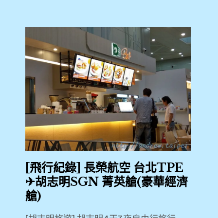
[飛行紀錄] 長榮航空 台北TPE
✈胡志明SGN 菁英艙(豪華經濟
艙)