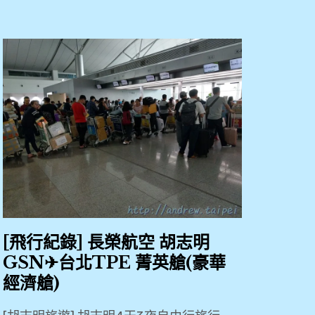
[飛行紀錄] 長榮航空 胡志明
GSN✈台北TPE 菁英艙(豪華
經濟艙)