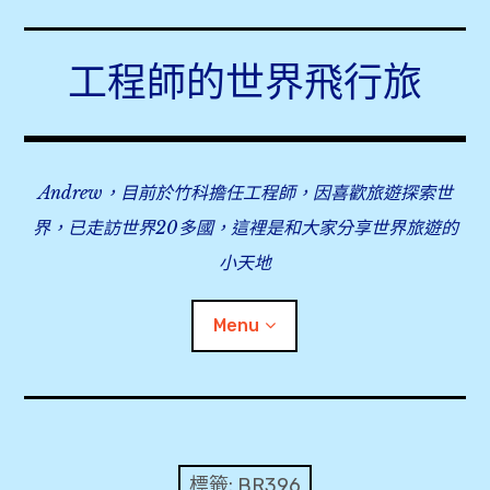
Skip
to
工程師的世界飛行旅
content
Andrew，目前於竹科擔任工程師，因喜歡旅遊探索世
界，已走訪世界20多國，這裡是和大家分享世界旅遊的
小天地
Menu
expan
旅行事前準備
child
menu
expan
飛行紀錄
child
標籤:
BR396
menu