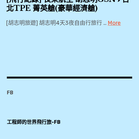
北TPE 菁英艙(豪華經濟艙)
[胡志明旅遊] 胡志明4天3夜自由行旅行 …
More
2018
,
BR396
,
Economy
Class
,
FB
Orchid
Lounge
,
工程師的世界飛行旅-FB
PP
卡