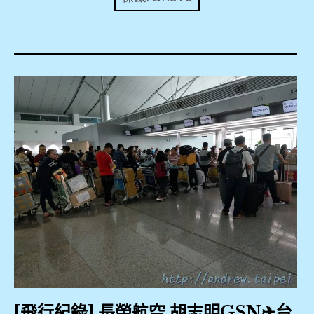
expan
美洲旅遊
child
menu
expan
expan
東南亞旅遊
child
child
menu
menu
expan
expan
金融
child
child
menu
menu
expan
網站地圖
child
menu
expan
child
menu
expan
歐洲旅遊
child
menu
expan
child
menu
[飛行紀錄] 長榮航空 胡志明GSN✈台