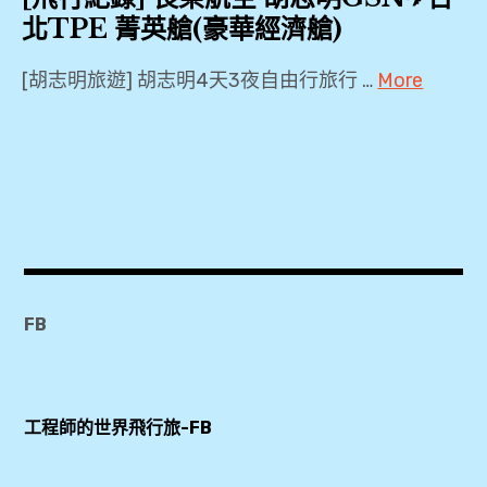
北TPE 菁英艙(豪華經濟艙)
[胡志明旅遊] 胡志明4天3夜自由行旅行 …
More
2018
,
BR396
,
Economy
Class
,
FB
Orchid
Lounge
,
工程師的世界飛行旅-FB
PP
卡