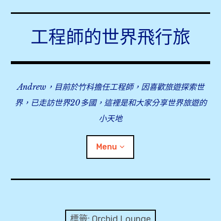
Skip
to
工程師的世界飛行旅
content
Andrew，目前於竹科擔任工程師，因喜歡旅遊探索世
界，已走訪世界20多國，這裡是和大家分享世界旅遊的
小天地
Menu
expan
旅行事前準備
child
menu
expan
飛行紀錄
child
標籤:
Orchid Lounge
menu