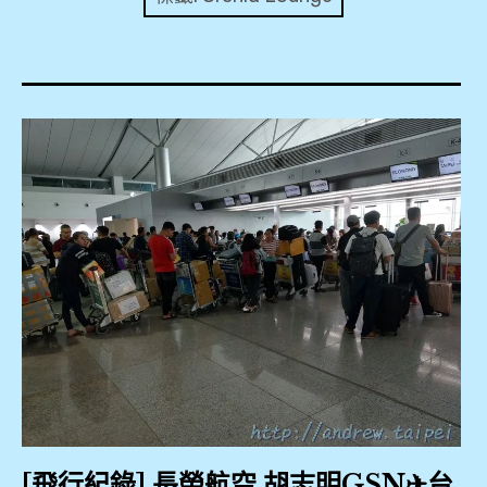
expan
美洲旅遊
child
menu
expan
expan
東南亞旅遊
child
child
menu
menu
expan
expan
金融
child
child
menu
menu
expan
網站地圖
child
menu
expan
child
menu
expan
歐洲旅遊
child
menu
expan
child
menu
[飛行紀錄] 長榮航空 胡志明GSN✈台