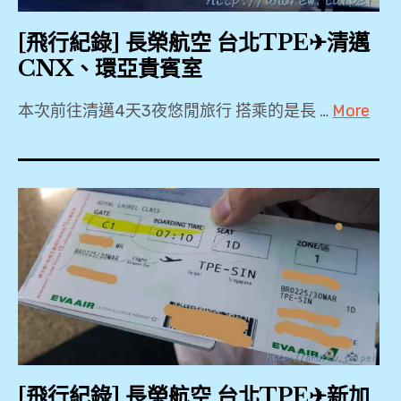
,
The
[飛行紀錄] 長榮航空 台北TPE✈清邁
Coral
CNX、環亞貴賓室
Executive
Lounge
本次前往清邁4天3夜悠閒旅行 搭乘的是長 …
More
,
2018
,
心
2019
得
,
,
A321
,
按
BR257
摩
,
,
CNX
,
新
[飛行紀錄] 長榮航空 台北TPE✈新加