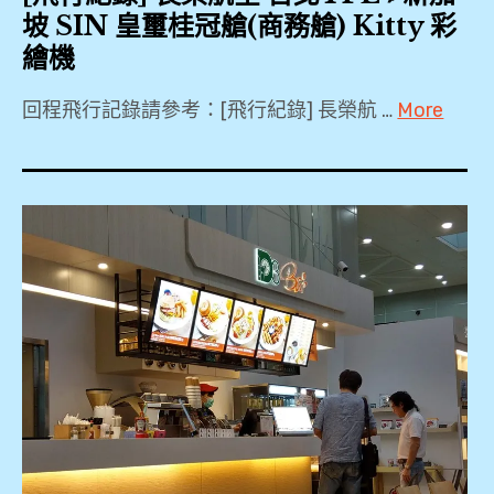
KKDAY
貴
坡 SIN 皇璽桂冠艙(商務艙) Kitty 彩
,
通
繪機
KLOOK
卡
,
,
回程飛行記錄請參考：[飛行紀錄] 長榮航 …
More
Plaza
Premium
2018
機
Lounge
,
場
,
3
,
PP
天
卡
2
機
,
夜
票
上
快
,
網
閃
Sim
遊
泰
卡
,
國
,
BR225
,