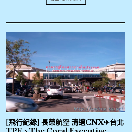
expan
美洲旅遊
child
menu
expan
expan
東南亞旅遊
child
child
menu
menu
expan
expan
金融
child
child
menu
menu
expan
網站地圖
child
menu
expan
child
menu
expan
歐洲旅遊
child
menu
expan
child
menu
[飛行紀錄] 長榮航空 清邁CNX✈台北
TPE、The Coral Executive