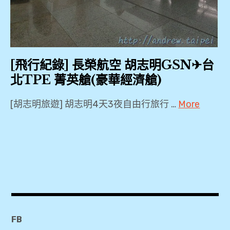
,
票
THUNDER
貴
PP
,
,
賓
卡
TPE
室
,
泰
,
,
SGN
國
Welcome
[飛行紀錄] 長榮航空 胡志明GSN✈台
,
,
Drink
長
北TPE 菁英艙(豪華經濟艙)
TPE
,
榮
,
清
[胡志明旅遊] 胡志明4天3夜自由行旅行 …
More
航
邁
主
空
2018
二
,
動
,
,
航
式
BR396
廈
清
抗
飛
,
,
邁
噪
行
Economy
機
耳
紀
Class
摩
場
機
錄
,
爾
,
FB
,
Orchid