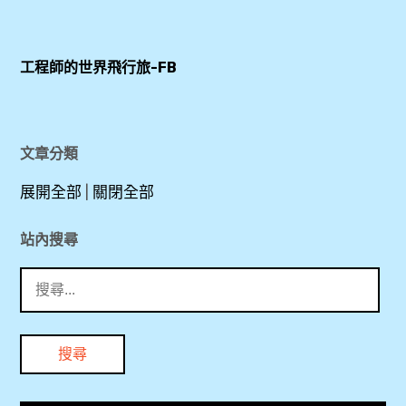
貴
Lounge
賓
環
台
,
室
亞
北
工程師的世界飛行旅-FB
PP
,
貴
,
卡
賓
,
新
室
商
SGN
文章分類
山
,
務
,
一
艙
展開全部
|
關閉全部
TPE
國
自
,
,
際
由
站內搜尋
機
行
少
搜
新
場
,
女
尋
山
,
心
關
一
落
爆
鍵
國
新
地
發
字:
際
貴
簽
,
機