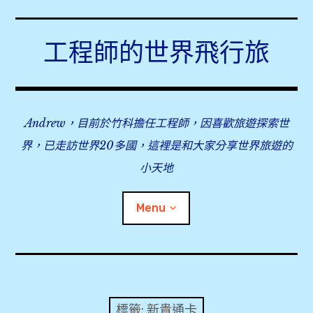
Skip
to
工程師的世界飛行旅
content
Andrew，目前於竹科擔任工程師，因喜歡旅遊探索世
界，已走訪世界20多國，這裡是和大家分享世界旅遊的
小天地
Menu
expan
旅行事前準備
child
menu
expan
飛行紀錄
child
標籤:
新貴通卡
menu