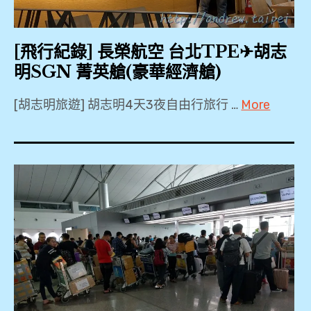
,
心
Kitty
清
得
彩繪機
邁
[飛行紀錄] 長榮航空 台北TPE✈胡志
,
,
,
明SGN 菁英艙(豪華經濟艙)
Plaza
新
Premium
清
[胡志明旅遊] 胡志明4天3夜自由行旅行 …
More
貴
Lounge
邁
2018
通
,
機
,
卡
PP
場
B777-
,
卡
,
300ER
,
,
機
SIN
自
BR391
場
,
由
,
,
The
行
Economy
More
,
Class
機
,