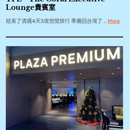
Lounge貴賓室
結束了清邁4天3夜悠閒旅行 準備回台灣了 …
More
2018
,
2019
,
A321
,
BR258
,
CNX
,
PP
卡